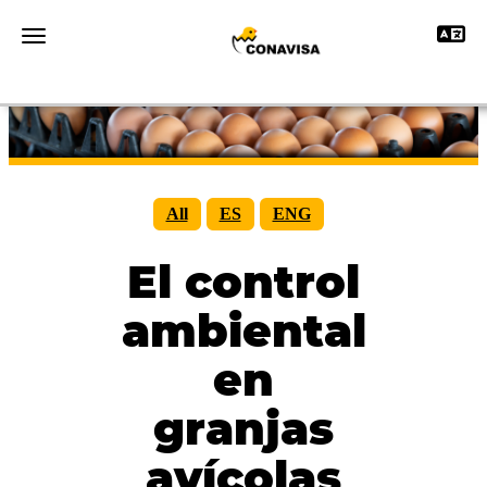
Toggle 
Toggle navigation
All
ES
ENG
El control
ambiental
en
granjas
avícolas