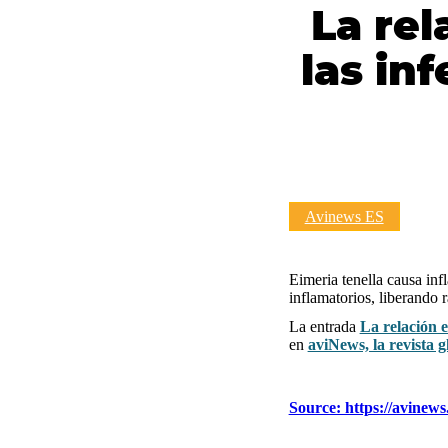
La rel
las in
Avinews ES
Eimeria tenella causa inf
inflamatorios, liberando 
La entrada
La relación e
en
aviNews, la revista g
Source: https://avinews.