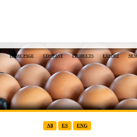
HOME PAGE
COMPANY
PRODUCTS
EXPORT
NE
All
ES
ENG