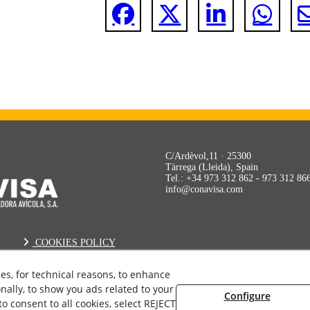
C/Ardèvol,11 · 25300
Tàrrega (Lleida), Spain
Tel.: +34 973 312 862 - 973 312 86
info@conavisa.com
COOKIES POLICY
LEGAL ADVICE
PRIVACY POLICY
ces, for technical reasons, to enhance
nally, to show you ads related to your
Configure
 consent to all cookies, select REJECT