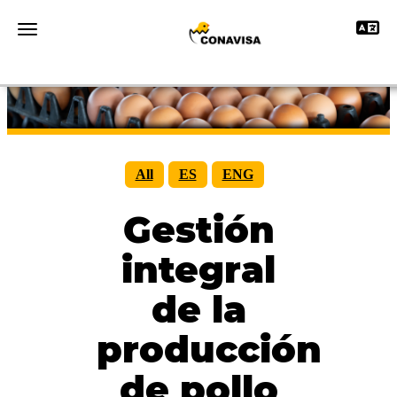
Toggle 
Toggle navigation
All
ES
ENG
Gestión
integral
de la
producción
de pollo