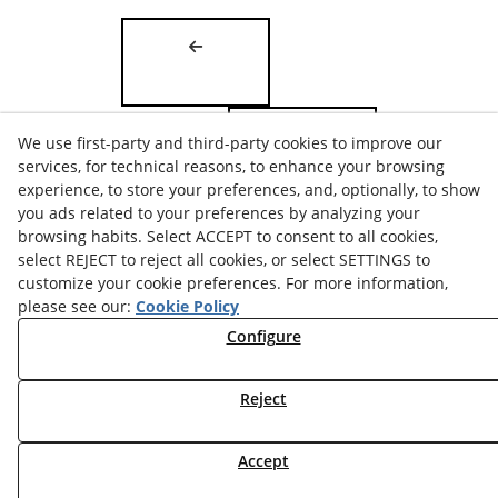
We use first-party and third-party cookies to improve our
services, for technical reasons, to enhance your browsing
experience, to store your preferences, and, optionally, to show
you ads related to your preferences by analyzing your
browsing habits. Select ACCEPT to consent to all cookies,
select REJECT to reject all cookies, or select SETTINGS to
customize your cookie preferences. For more information,
please see our:
Cookie Policy
COOKIES POLICY
Configure
LEGAL ADVICE
PRIVACY POLICY
Reject
© 08/2026 COORDINADORA AVICOLA, S.A. - All rights
Accept
reserved.