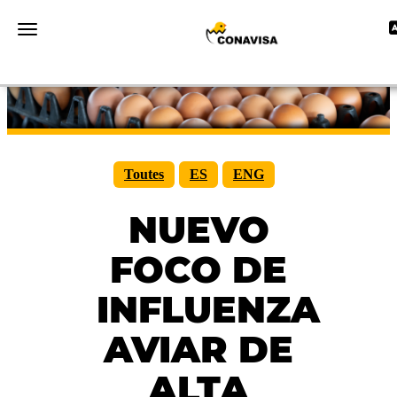
T
Toggle navigation
Toutes
ES
ENG
NUEVO
FOCO DE
INFLUENZA
AVIAR DE
ALTA