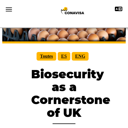
Toggle 
Toggle navigation
Toutes
ES
ENG
Biosecurity
as a
Cornerstone
of UK