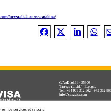
.com/fuerza-de-la-carne-cataluna/
C/Ardèvol,11 · 25300
Tàrrega (Lleida), Espagne
Tel.: +34 973 312 862 - 973 312 86
info@conavisa.com
rer nos services et raisons