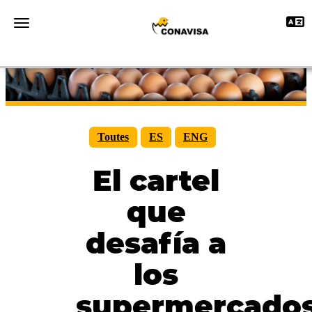
Toggle
Toggle navigation
Toutes
ES
ENG
El cartel
que
desafía a
los
supermercado