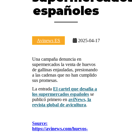
españoles
Avinews ES
2025-04-17
Una campaña denuncia en
supermercados la venta de huevos
de gallinas enjauladas, presionando
a las cadenas que no han cumplido
sus promesas.
La entrada
El cartel que desafía a
los supermercados españoles
se
publicó primero en
aviNews, la
revista global de avicultura
.
Source:
https://avinews.com/huevos-