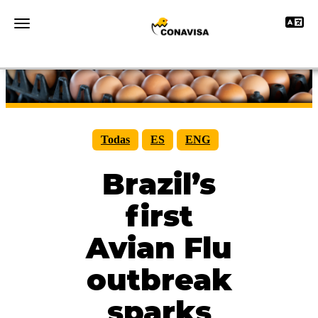
Toggle 
Toggle navigation
Todas
ES
ENG
Brazil’s
first
Avian Flu
outbreak
sparks