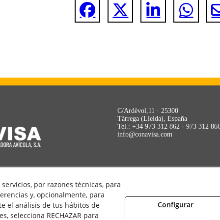
C/Ardèvol,11 · 25300
Tàrrega (Lleida), España
Tel.: +34 973 312 862 - 973 312 86
info@conavisa.com
POLÍTICA DE COOKIES
AVISO LEGAL
servicios, por razones técnicas, para
POLÍTICA DE PRIVACIDAD
erencias y, opcionalmente, para
Configurar
 el análisis de tus hábitos de
ies, selecciona RECHAZAR para