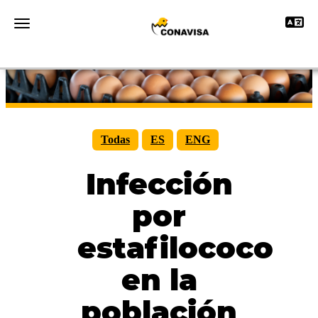
Toggle 
Toggle navigation
Todas
ES
ENG
Infección
por
estafilococo
en la
población