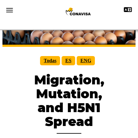
Toggle 
Toggle navigation
Todas
ES
ENG
Migration,
Mutation,
and H5N1
Spread