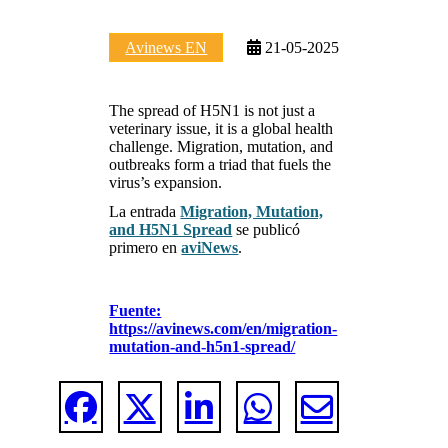
Avinews EN
21-05-2025
The spread of H5N1 is not just a
veterinary issue, it is a global health
challenge. Migration, mutation, and
outbreaks form a triad that fuels the
virus’s expansion.
La entrada
Migration, Mutation,
and H5N1 Spread
se publicó
primero en
aviNews
.
Fuente:
https://avinews.com/en/migration-
mutation-and-h5n1-spread/