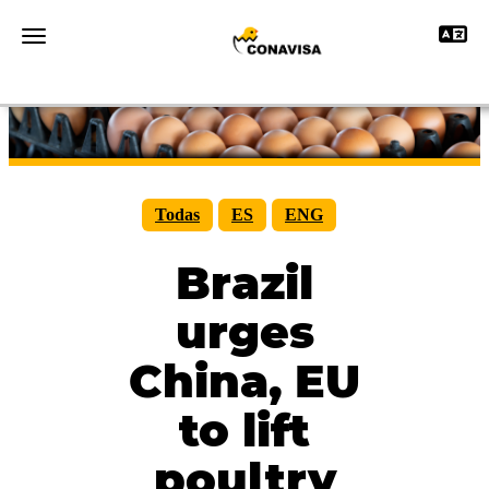
Toggle 
Toggle navigation
Todas
ES
ENG
Brazil
urges
China, EU
to lift
poultry