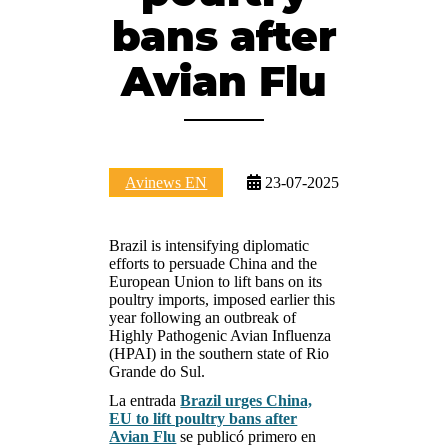
bans after
Avian Flu
Avinews EN
23-07-2025
Brazil is intensifying diplomatic
efforts to persuade China and the
European Union to lift bans on its
poultry imports, imposed earlier this
year following an outbreak of
Highly Pathogenic Avian Influenza
(HPAI) in the southern state of Rio
Grande do Sul.
La entrada
Brazil urges China,
EU to lift poultry bans after
Avian Flu
se publicó primero en