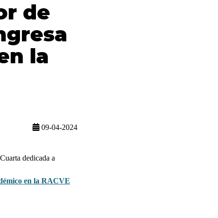
or de
ngresa
n la
09-04-2024
 Cuarta dedicada a
cadémico en la RACVE