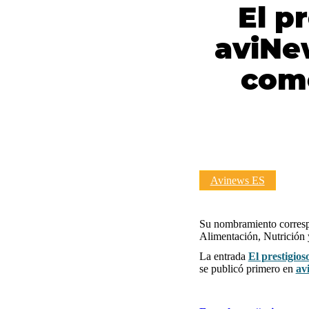
El p
aviNe
com
Avinews ES
Su nombramiento correspo
Alimentación, Nutrición 
La entrada
El prestigio
se publicó primero en
av