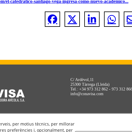
om/el-catedratico-santiago-vega-ingresa-como-nuevo-academico...
C/ Ardèvol,11
25300 Tàrrega (Lleida)
Tel.: +34 973 312 862 - 973 312 86
info@conavisa.com
POLÍTICA DE COOKIES
AVÍS LEGAL
erveis, per motius tècnics, per millorar
POLÍTICA DE PRIVACITAT
res preferències i, opcionalment, per