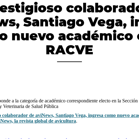
restigioso colaborad
ws, Santiago Vega, i
o nuevo académico e
RACVE
nde a la categoría de académico correspondiente electo en la Sección
y Veterinaria de Salud Pública
so colaborador de aviNews, Santiago Vega, ingresa como nuevo a
iNews, la revista global de avicultura
.